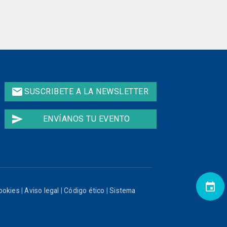
email
SUSCRIBETE A LA NEWSLETTER
send
ENVÍANOS TU EVENTO
event
cookies
|
Aviso legal
|
Código ético
|
Sistema