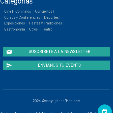
Categorías
Cine
Con niños
Conciertos
Cursos y Conferencias
Deportes
Exposiciones
Fiestas y Tradiciones
Gastronomía
Otros
Teatro
email
SUSCRIBETE A LA NEWSLETTER
send
ENVÍANOS TU EVENTO
2024 ©copyright definde.com
event