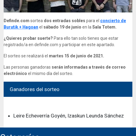
Definde.com
sortea
dos entradas sobles
para el
concierto de
Burutik + Hagoan
el
sábado 19 de junio
en la
Sala Totem.
¿Quieres probar suerte?
Para ello tan solo tienes que estar
registrado/a en definde.com y participar en este apartado.
El sorteo se realizará el
martes 15 de junio de 2021.
Las personas ganadoras
serán informadas a través de correo
electrónico
el mismo día del sorteo.
Ganadores del sorteo
El sorteo finalizo el Martes, 15 de Junio de 2021
Leire Echeverría Goyén, Izaskun Leunda Sánchez