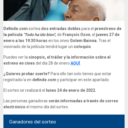
Definde.com
sortea
dos entradas dobles
para el
preestreno de
la película
"Todo ha ido bien"
,
de
François Ozon
, el
jueves 27 de
enero a las 19:30 horas
en los cines
Golem Baiona.
Tras el
visionado de la película tendrá lugar un
coloquio
.
Puedes ver la
sinopsis, el tráiler y la información sobre el
estreno en cines
del día 28 de enero
AQUÍ
.
¿Quieres probar suerte?
Para ello tan solo tienes que estar
registrado/a en
definde.com
y participar en este apartado.
El sorteo se realizará el
lunes 24 de enero de 2022.
Las personas ganadoras
serán informadas a través de correo
electrónico
el mismo día del sorteo.
Ganadores del sorteo