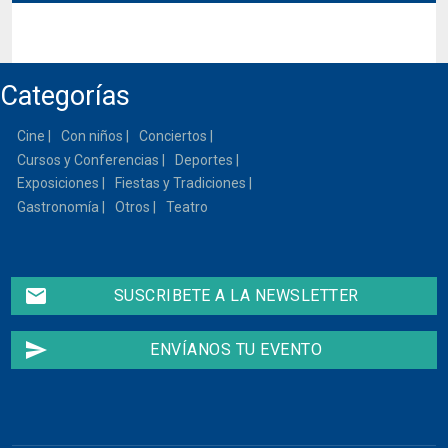
El sorteo finalizo el Domingo, 1 de Enero de 2023
Categorías
Cine
Con niños
Conciertos
Cursos y Conferencias
Deportes
Exposiciones
Fiestas y Tradiciones
Gastronomía
Otros
Teatro
email
SUSCRIBETE A LA NEWSLETTER
send
ENVÍANOS TU EVENTO