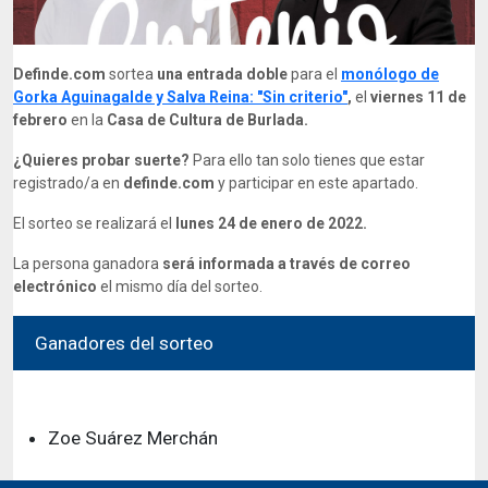
Definde.com
sortea
una entrada doble
para el
monólogo de
Gorka Aguinagalde y Salva Reina: "Sin criterio"
,
el
viernes 11 de
febrero
en la
Casa de Cultura de Burlada.
¿Quieres probar suerte?
Para ello tan solo tienes que estar
registrado/a en
definde.com
y participar en este apartado.
El sorteo se realizará el
lunes 24 de enero de 2022.
La persona ganadora
será informada a través de correo
electrónico
el mismo día del sorteo.
Ganadores del sorteo
El sorteo finalizo el Lunes, 24 de Enero de 2022
Zoe Suárez Merchán