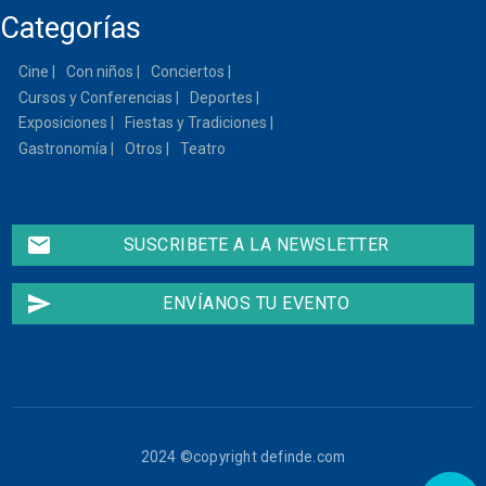
Categorías
Cine
Con niños
Conciertos
Cursos y Conferencias
Deportes
Exposiciones
Fiestas y Tradiciones
Gastronomía
Otros
Teatro
email
SUSCRIBETE A LA NEWSLETTER
send
ENVÍANOS TU EVENTO
2024 ©copyright definde.com