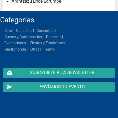
Arantzazu Erice Larumbe
Categorías
Cine
Con niños
Conciertos
Cursos y Conferencias
Deportes
Exposiciones
Fiestas y Tradiciones
Gastronomía
Otros
Teatro
email
SUSCRIBETE A LA NEWSLETTER
send
ENVÍANOS TU EVENTO