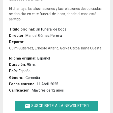
El chantaje, las alucinaciones y las relaciones desquiciadas
se dan cita en este funeral de locos, donde el caos está
servido.
Título original:
Un funeral de locos
Director:
Manuel Gómez Pereira
Reparto:
Quim Gutiérrez, Ernesto Alterio, Gorka Otxoa, Inma Cuesta
Idioma original:
Español
Duración:
95 m.
País:
España
Género:
Comedia
Fecha estreno:
11 Abril, 2025
Calificación
Mayores de 12 años
email
SUSCRIBETE A LA NEWSLETTER