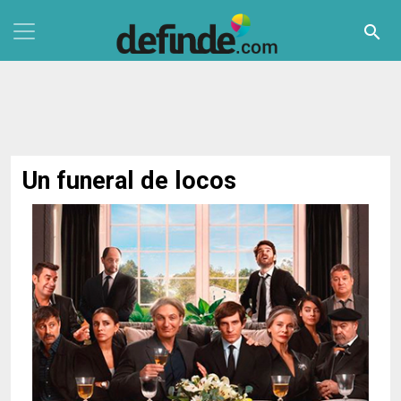
Pasar al contenido principal
search
Un funeral de locos