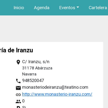
Navegación principal
Pasar al contenido principal
Inicio
Agenda
Eventos
Cartelera
ía de Iranzu
C/ Iranzu, s/n
place
31178
Abárzuza
Navarra
948520047
phone
monasteriodeiranzu@teatino.com
email
http://www.monasterio-iranzu.com/
link
0
people
Si