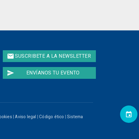
email
SUSCRIBETE A LA NEWSLETTER
send
ENVÍANOS TU EVENTO
event
cookies
|
Aviso legal
|
Código ético
|
Sistema