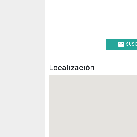
email
SUSC
Localización