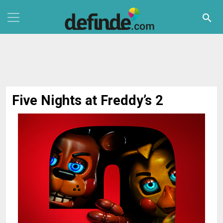
Pasar al contenido principal
search
Five Nights at Freddy’s 2