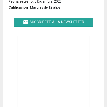
Fecha estreno:
5 Diciembre, 2025
Calificación
Mayores de 12 años
email
SUSCRIBETE A LA NEWSLETTER