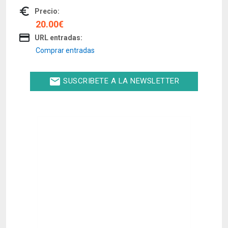
euro_symbol
Precio:
20.00€
credit_card
URL entradas:
Comprar entradas
email
SUSCRIBETE A LA NEWSLETTER