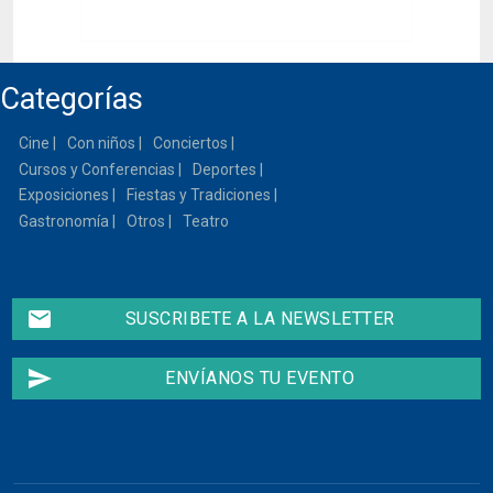
Categorías
Cine
Con niños
Conciertos
Cursos y Conferencias
Deportes
Exposiciones
Fiestas y Tradiciones
Gastronomía
Otros
Teatro
email
SUSCRIBETE A LA NEWSLETTER
send
ENVÍANOS TU EVENTO