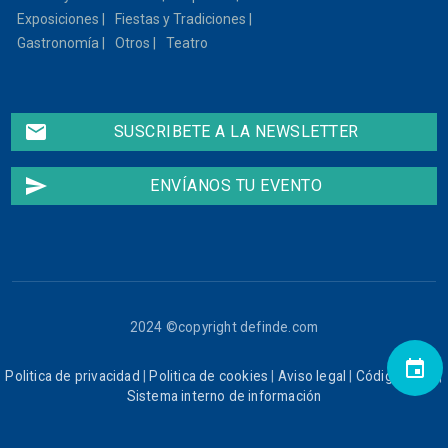
Exposiciones
Fiestas y Tradiciones
Gastronomía
Otros
Teatro
email
SUSCRIBETE A LA NEWSLETTER
send
ENVÍANOS TU EVENTO
2024 ©copyright definde.com
event
Politica de privacidad
|
Politica de cookies
|
Aviso legal
|
Código ético
|
Sistema interno de información