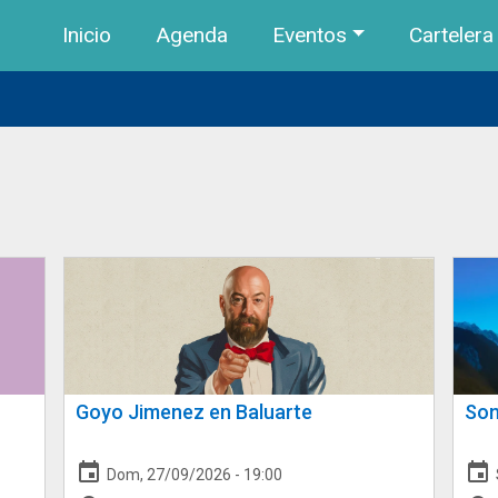
Navegación principal
Pasar al contenido principal
Inicio
Agenda
Eventos
Cartelera
Goyo Jimenez en Baluarte
Son
event
event
Dom, 27/09/2026 - 19:00