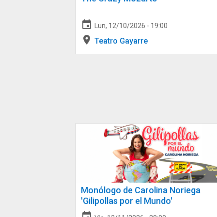
event
Lun, 12/10/2026 - 19:00
place
Teatro Gayarre
Monólogo de Carolina Noriega
'Gilipollas por el Mundo'
event