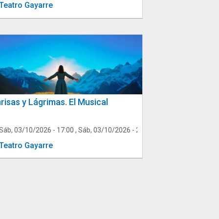
Teatro Gayarre
risas y Lágrimas. El Musical
 04/10/2026 - 12:00
Sáb, 03/10/2026 - 17:00
,
Dom, 04/10/2026 - 17:00
,
Sáb, 03/10/2026 - 20:30
,
Dom, 04/10/2026 - 
Teatro Gayarre