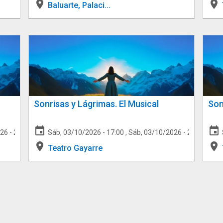
place
place
Baluarte, Palaci...
Sonrisas y Lágrimas. El Musical
Son
event
event
26 - 20:30
,
Dom, 04/10/2026 - 12:00
Sáb, 03/10/2026 - 17:00
,
Dom, 04/10/2026 - 17:00
,
Sáb, 03/10/2026 - 20:30
,
Dom,
place
place
Teatro Gayarre