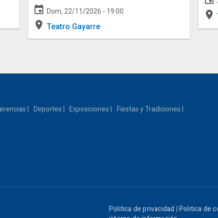
event
Dom, 22/11/2026 - 19:00
place
place
Teatro Gayarre
erencias
Deportes
Exposiciones
Fiestas y Tradiciones
Politica de privacidad
|
Politica de 