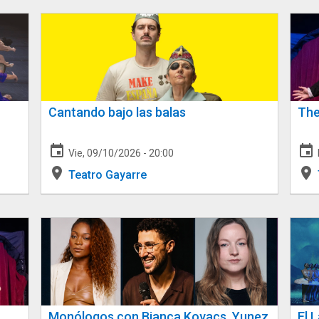
Cantando bajo las balas
The
event
event
Vie, 09/10/2026 - 20:00
place
place
Teatro Gayarre
Monólogos con Bianca Kovacs, Yunez
El 