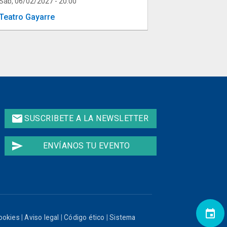
Sáb, 06/02/2027 - 20:00
Teatro Gayarre
email
SUSCRIBETE A LA NEWSLETTER
send
ENVÍANOS TU EVENTO
event
cookies
|
Aviso legal
|
Código ético
|
Sistema