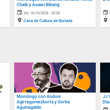
Chaib y Asaari Bibang
event
event
Vie, 16/10/2026 - 20:00
place
place
Casa de Cultura de Burlada
Monólogo con Andoni
JJ 
Agirregomezkorta y Gorka
Día
Aguinagalde
event