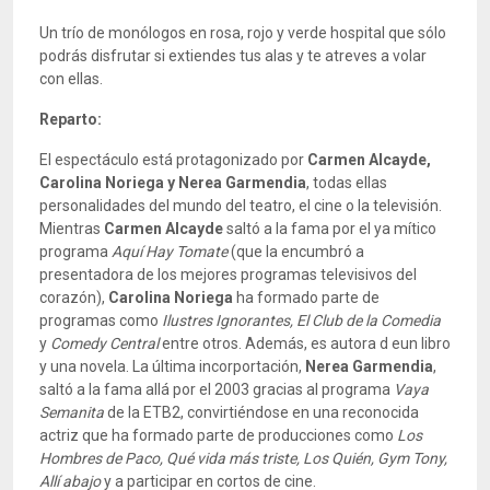
Un trío de monólogos en rosa, rojo y verde hospital que sólo
podrás disfrutar si extiendes tus alas y te atreves a volar
con ellas.
Reparto:
El espectáculo está protagonizado por
Carmen Alcayde,
Carolina Noriega y Nerea Garmendia
, todas ellas
personalidades del mundo del teatro, el cine o la televisión.
Mientras
Carmen Alcayde
saltó a la fama por el ya mítico
programa
Aquí Hay Tomate
(que la encumbró a
presentadora de los mejores programas televisivos del
corazón),
Carolina Noriega
ha formado parte de
programas como
Ilustres Ignorantes, El Club de la Comedia
y
Comedy Central
entre otros. Además, es autora d eun libro
y una novela. La última incorportación,
Nerea Garmendia
,
saltó a la fama allá por el 2003 gracias al programa
Vaya
Semanita
de la ETB2, convirtiéndose en una reconocida
actriz que ha formado parte de producciones como
Los
Hombres de Paco, Qué vida más triste, Los Quién, Gym Tony,
Allí abajo
y a participar en cortos de cine.