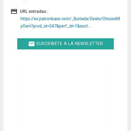
credit_card
URL entradas:
https://es.patronbase.com/_Burlada/Seats/ChooseM
yOwn?prod_id=547&perf_id=1&sect…
email
SUSCRIBETE A LA NEWSLETTER