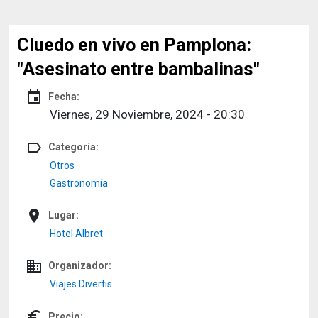
Cluedo en vivo en Pamplona:
"Asesinato entre bambalinas"
event
Fecha:
Viernes, 29 Noviembre, 2024 - 20:30
label_outline
Categoría:
Otros
Gastronomía
place
Lugar:
Hotel Albret
domain
Organizador:
Viajes Divertis
euro_symbol
Precio: