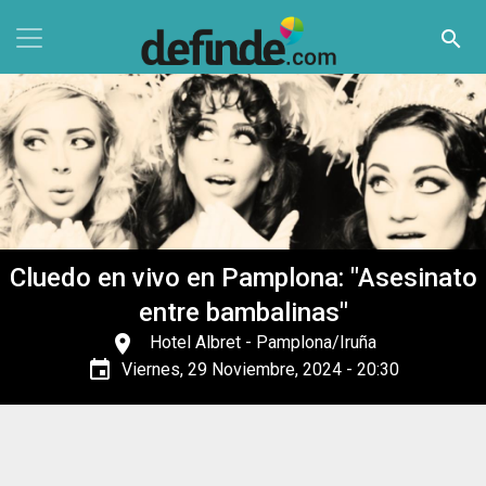
Pasar al contenido principal
search
Cluedo en vivo en Pamplona: "Asesinato
entre bambalinas"
place
Hotel Albret
- Pamplona/Iruña
event
Viernes, 29 Noviembre, 2024 - 20:30