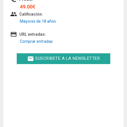
49.00€
people
Calificación:
Mayores de 18 años
credit_card
URL entradas:
Comprar entradas
email
SUSCRIBETE A LA NEWSLETTER