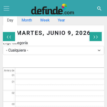
Pasar al contenido principal
search
Solapas principales
Day
Month
Week
Year
MARTES, JUNIO 9, 2026
‹‹
››
Paginación
Elige categoría
Antes de
01
01
02
03