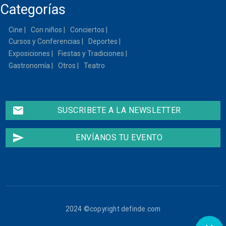
Categorías
13
Cine
Con niños
Conciertos
14
Cursos y Conferencias
Deportes
15
Exposiciones
Fiestas y Tradiciones
Gastronomía
Otros
Teatro
16
17
email
SUSCRIBETE A LA NEWSLETTER
18
send
ENVÍANOS TU EVENTO
19
20
21
2024 ©copyright definde.com
22