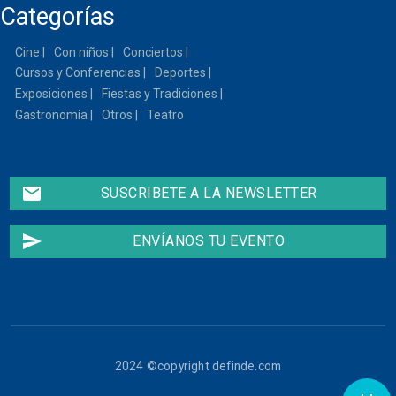
Categorías
Cine
Con niños
Conciertos
Cursos y Conferencias
Deportes
Exposiciones
Fiestas y Tradiciones
Gastronomía
Otros
Teatro
email
SUSCRIBETE A LA NEWSLETTER
send
ENVÍANOS TU EVENTO
2024 ©copyright definde.com