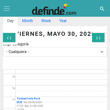
Pasar al contenido principal
search
09
Solapas principales
10
Day
Month
Week
Year
11
VIERNES, MAYO 30, 2025
‹‹
››
12
Paginación
Elige categoría
13
14
15
16
Festival Iruña Rock
17
2025
Vie, 30/05/2025 -
17:00
-
Sáb, 31/05/2025
- 23:59