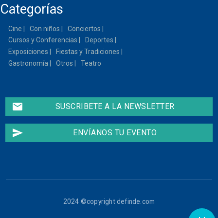
Categorías
Cine
Con niños
Conciertos
Cursos y Conferencias
Deportes
Exposiciones
Fiestas y Tradiciones
Gastronomía
Otros
Teatro
email
SUSCRIBETE A LA NEWSLETTER
send
ENVÍANOS TU EVENTO
2024 ©copyright definde.com