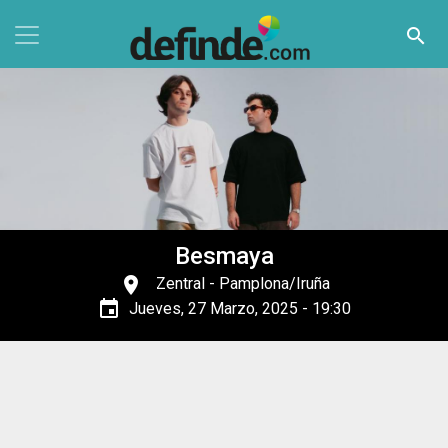
Pasar al contenido principal
search
Besmaya
place
Zentral
- Pamplona/Iruña
event
Jueves, 27 Marzo, 2025 - 19:30