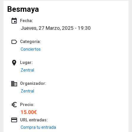
Besmaya
event
Fecha:
Jueves, 27 Marzo, 2025 - 19:30
label_outline
Categoría:
Conciertos
place
Lugar:
Zentral
domain
Organizador:
Zentral
euro_symbol
Precio:
15.00€
credit_card
URL entradas:
Compra tu entrada