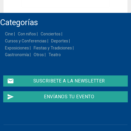
Categorías
Cine
Con niños
Conciertos
Cursos y Conferencias
Deportes
Exposiciones
Fiestas y Tradiciones
Gastronomía
Otros
Teatro
email
SUSCRIBETE A LA NEWSLETTER
send
ENVÍANOS TU EVENTO