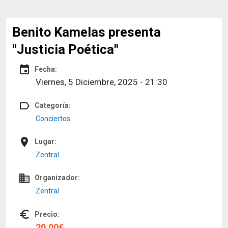
Benito Kamelas presenta
"Justicia Poética"
event
Fecha:
Viernes, 5 Diciembre, 2025 - 21:30
label_outline
Categoría:
Conciertos
place
Lugar:
Zentral
domain
Organizador:
Zentral
euro_symbol
Precio:
20.00€