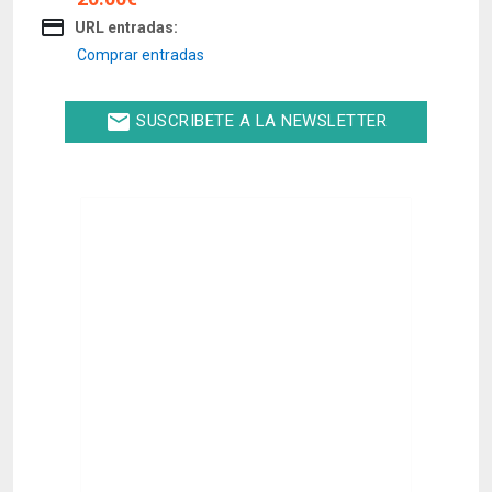
credit_card
URL entradas:
Comprar entradas
email
SUSCRIBETE A LA NEWSLETTER