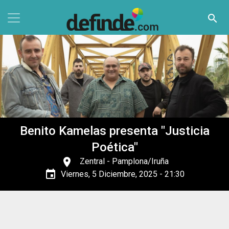
Pasar al contenido principal
search
Benito Kamelas presenta "Justicia
Poética"
place
Zentral
- Pamplona/Iruña
event
Viernes, 5 Diciembre, 2025 - 21:30